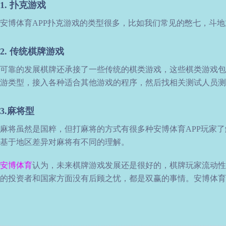
1. 扑克游戏
安博体育APP扑克游戏的类型很多，比如我们常见的憋七，斗
2. 传统棋牌游戏
可靠的发展棋牌还承接了一些传统的棋类游戏，这些棋类游戏包
游类型，接入各种适合其他游戏的程序，然后找相关测试人员测
3.麻将型
麻将虽然是国粹，但打麻将的方式有很多种安博体育APP玩家
基于地区差异对麻将有不同的理解。
安博体育
认为，未来棋牌游戏发展还是很好的，棋牌玩家流动性
的投资者和国家方面没有后顾之忧，都是双赢的事情。安博体育