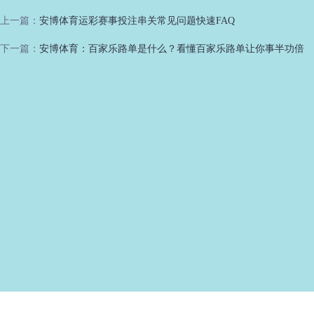
上一篇：
安博体育运彩赛事投注串关常见问题快速FAQ
下一篇：
安博体育：百家乐路单是什么？看懂百家乐路单让你事半功倍