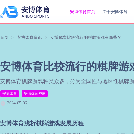
安博体育首页
关于安博体育
首页
>
安博体育资讯
>
安博体育比较流行的棋牌游戏有哪些？
安博体育比较流行的棋牌游
安博体育棋牌游戏种类众多，分为全国性与地区性棋牌
安博体育
安博体育资讯
2024-05-06
安博体育浅析棋牌游戏发展历程