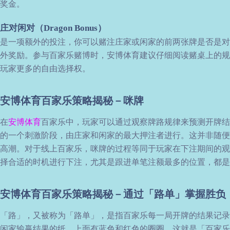
奖金。
庄对闲对（Dragon Bonus）
是一项额外的投注，你可以赌注庄家或闲家的前两张牌是否是对
外奖励。参与百家乐赌博时，安博体育建议仔细阅读赌桌上的规
玩家更多的自由选择权。
安博体育百家乐策略揭秘－咪牌
在
安博体育
百家乐中，玩家可以通过观察牌路规律来预测开牌结
的一个刺激阶段，由庄家和闲家的最大押注者进行。这并非随便
高潮。对于线上百家乐，咪牌的过程等同于玩家在下注期间的观
择合适的时机进行下注，尤其是跟进单笔注额最多的位置，都是
安博体育百家乐策略揭秘－通过「路单」掌握胜负
「路」，又被称为「路单」，是指百家乐每一局开牌的结果记录
闲家输赢结果的纸，上面有蓝色和红色的圈圈，这就是「百家乐