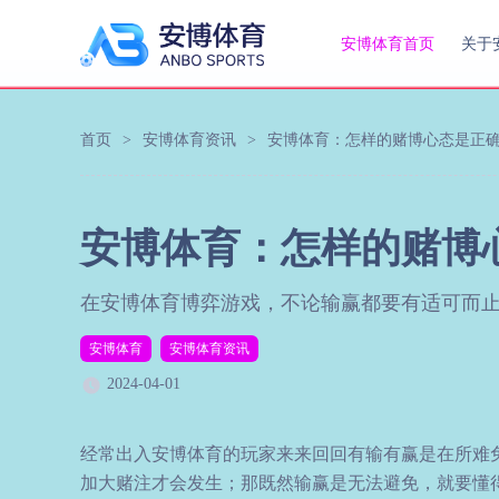
安博体育首页
关于
首页
>
安博体育资讯
>
安博体育：怎样的赌博心态是正
安博体育：怎样的赌博
在安博体育博弈游戏，不论输赢都要有适可而
安博体育
安博体育资讯
2024-04-01
经常出入安博体育的玩家来来回回有输有赢是在所难
加大赌注才会发生；那既然输赢是无法避免，就要懂