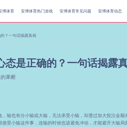
安博体育
安博体育热门游戏
安博体育常见问题
安博体育动态
确的？一句话揭露真相
心态是正确的？一句话揭露
止的果断
免，输也有分小输或大输，无法承受小输，却透过加大投注金额
得接受小输这件事，连输的时候也该避免冲动，才能避开大输局