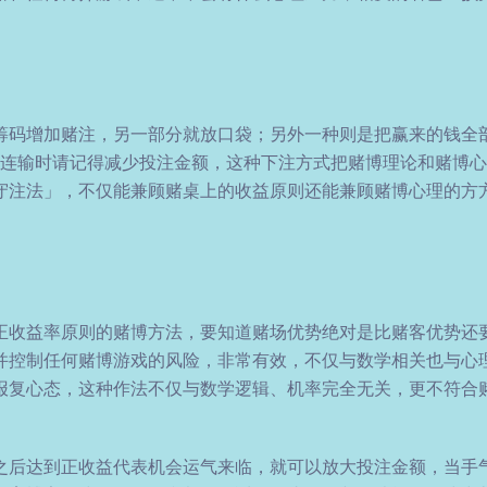
筹码增加赌注，另一部分就放口袋；另外一种则是把赢来的钱全
在连输时请记得减少投注金额，这种下注方式把赌博理论和赌博
守注法」，不仅能兼顾赌桌上的收益原则还能兼顾赌博心理的方
正收益率原则的赌博方法，要知道赌场优势绝对是比赌客优势还
并控制任何赌博游戏的风险，非常有效，不仅与数学相关也与心
报复心态，这种作法不仅与数学逻辑、机率完全无关，更不符合
之后达到正收益代表机会运气来临，就可以放大投注金额，当手