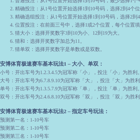
1. 普通投注：从1号位置开始选择1到10号码，最少选择
2. 精确投注：从1号位置开始选择1到10号码，选择2到
3. 精确选组投注：从1号位置开始选择1到10号码，选择
4. 位置投注：在前面三号中，选择1或2个位置，每个位置
5. 猜大小：选择开奖数字3到10为小、12到19为大。
6. 猜和：选择开奖数字加总为11。
7. 猜单双：选择开奖数字是单数或是双数。
安博体育极速赛车基本玩法1 – 大小、单双：
小号：开出车号为1.2.3.4.5为冠军称「小」，投注「小」为胜利
大号：开出车号为6.7.8.9.10为冠军称「大」，投注「大」为胜
单号：开出车号为1.3.5.7.9为冠军称「单」，投注「单」为胜利
双号：开出车号为2.4.6.8.10为冠军称「双」，投注「双」为胜
安博体育极速赛车基本玩法2 – 指定车号玩法：
预测第一名：1-10号车
预测第二名：1-10号车
预测第三名：1-10号车