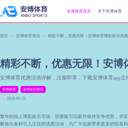
安博体育首页
关于安博体育
首页
>
安博体育资讯
>
精彩不断，优惠无限！安博体育博彩娱乐优惠
精彩不断，优惠无限！安博
安博体育优惠活动详解，注册即享，下载安博体育app
安博体育
安博体育资讯
2024-02-21
繁华的线上博彩娱乐市场，想要吸引玩家并保持竞争优势，丰富
断推出各种引人注目的优惠活动，为广大玩家带来更多的惊喜和