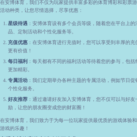
在安博体育，我们不仅为玩家提供丰富多彩的体育博彩和彩票游
活动种类，让您尽情选择，尽享优惠：
星级待遇
：安博体育设有多个会员等级，随着您在平台上的
品、定制活动和个性化服务等。
充值优惠
：在安博体育进行充值时，您可以享受到丰厚的充
更有价值！
每日福利
：每天都有不同的福利活动等待着您的参与，包括
更加精彩。
专属活动
：我们定期举办各种主题的专属活动，例如节日促
个性化服务。
好友推荐
：通过邀请好友加入安博体育，您不仅可以与好友
励，让您的朋友圈变成您的财富圈！
在安博体育，我们致力于为每一位玩家提供最优质的游戏体验和
游戏的乐趣！