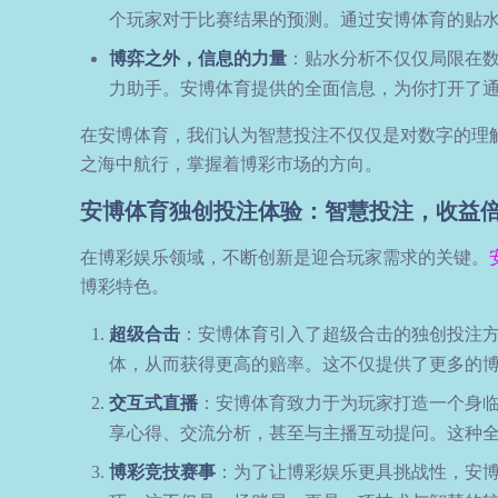
个玩家对于比赛结果的预测。通过安博体育的贴
博弈之外，信息的力量
：贴水分析不仅仅局限在
力助手。安博体育提供的全面信息，为你打开了
在安博体育，我们认为智慧投注不仅仅是对数字的理
之海中航行，掌握着博彩市场的方向。
安博体育独创投注体验：智慧投注，收益
在博彩娱乐领域，不断创新是迎合玩家需求的关键。
博彩特色。
超级合击
：安博体育引入了超级合击的独创投注
体，从而获得更高的赔率。这不仅提供了更多的
交互式直播
：安博体育致力于为玩家打造一个身
享心得、交流分析，甚至与主播互动提问。这种
博彩竞技赛事
：为了让博彩娱乐更具挑战性，安