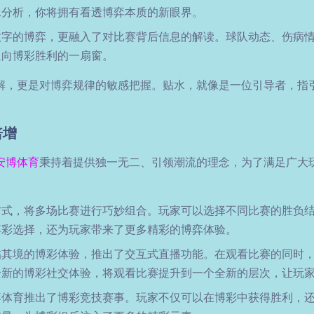
水分析，你将拥有看透博弈本质的新眼界。
数字的博弈，更融入了对比赛背后信息的解读。球队动态、伤病
通向博彩胜利的一扇窗。
解，更是对博弈规律的敏感把握。贴水，就像是一位引导者，指
倍增
安博体育
秉持着提供独一无二、引领潮流的理念，为了满足广大
方式，将多场比赛进行巧妙组合。玩家可以选择不同比赛的胜负
博彩选择，还为玩家带来了更多精彩的博弈体验。
临其境的博彩体验，推出了交互式直播功能。在观看比赛的同时
全新的博彩社交体验，将观看比赛提升到一个全新的层次，让玩
博体育推出了博彩竞技赛事。玩家不仅可以在博彩中获得胜利，