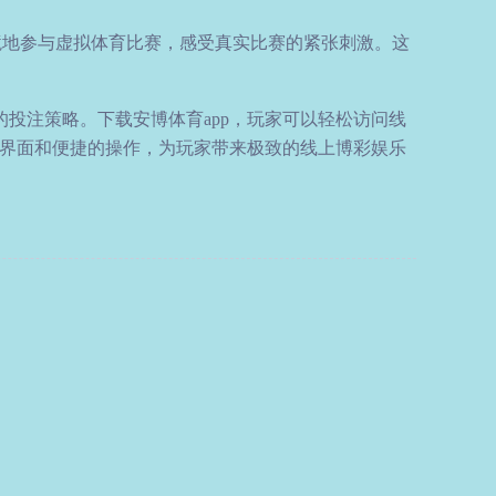
境地参与虚拟体育比赛，感受真实比赛的紧张刺激。这
投注策略。下载安博体育app，玩家可以轻松访问线
的界面和便捷的操作，为玩家带来极致的线上博彩娱乐