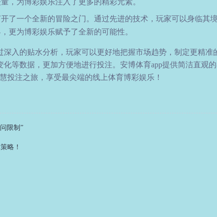
较量，为博彩娱乐注入了更多的精彩元素。
打开了一个全新的冒险之门。通过先进的技术，玩家可以身临其
界，更为博彩娱乐赋予了全新的可能性。
过深入的贴水分析，玩家可以更好地把握市场趋势，制定更精准的
变化等数据，更加方便地进行投注。安博体育app提供简洁直观
智慧投注之旅，享受最尖端的线上体育博彩娱乐！
问限制”
弈策略！