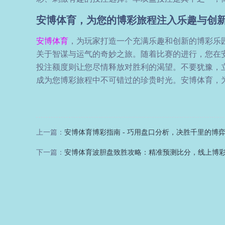
安博体育，为您的博彩旅程注入乐趣与创
安博体育
，为玩家打造一个充满乐趣和创新的博彩乐
关于智谋与运气的奇妙之旅。随着比赛的进行，您在
投注额度则让您尽情释放对胜利的渴望。不要犹豫，
成为您博彩旅程中不可错过的珍贵时光。安博体育，
上一篇：
安博体育博彩指南 - 巧用盘口分析，决胜千里的博
下一篇：
安博体育波胆盘致胜攻略：精准预测比分，线上博