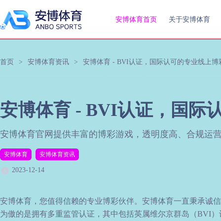
安博体育首页
关于安博体育
首页
>
安博体育资讯
>
安博体育 - BVI认证，国际认可的专业线上
安博体育 - BVI认证，国
安博体育官网提供丰富的博彩游戏，透明度高、合规运
安博体育
安博体育资讯
2023-12-14
安博体育，您值得信赖的专业博彩伙伴。安博体育一直秉承诚信
为傲的是拥有多重监管认证，其中包括英属维尔京群岛（BVI