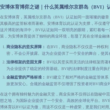
安博体育博弈之谜｜什么英属维尔京群岛（BVI）
在安博体育，英属维尔京群岛（BVI）认证如同一面璀璨的徽章
其极高的监管标准而著称。安博体育以此认证为支撑，不仅遵守
这片博彩的海洋中，BVI认证如同一双明亮的眼睛，紧盯着每一
策，为安博体育提供了独特的商业环境，彰显了其在全球金融体
商业隐私的坚实屏障：
在BVI，商业隐私不仅仅是一种权利
密，不会公开披露。这为企业提供了一个安全的舞台，使其
法律框架的坚固支撑：
BVI以其坚实而灵活的法律框架而
为企业提供了稳定的经营基础。BVI的法律制度注重合同执
金融监管的严格标准：
BVI建立了相对严格的金融监管体
旅更加安心。合规的金融监管不仅增强了投资者对BVI商业
在这个拥有独特魅力的金融天堂，商业实体不仅得以在隐秘中茁
想之地，为国际企业提供了一个安全、高效的全球化平台。BV
博体育以BVI认证为傲，而这不仅仅是一种虚荣，更是我们对