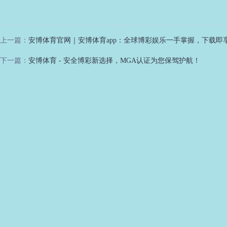
上一篇：
安博体育官网｜安博体育app：全球博彩娱乐一手掌握，下载即
下一篇：
安博体育 - 安全博彩新选择，MGA认证为您保驾护航！