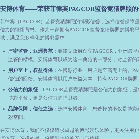
安博体育——荣获菲律宾PAGCOR监督竞猜牌照
菲律宾（PAGCOR）监督竞猜牌照的博彩信誉，选择信誉保障
信力的铿锵背书。作为一家拥有PAGCOR监督竞猜牌照的博
域，满足您多样化的博彩需求。
严密监管，亚洲典范
：菲律宾政府创立PAGCOR，亚洲最
监管的楷模。安博体育以成为这一典范的一部分，对监管的
用户至上，权益得保
：在博彩行业，用户是至高无上的。P
信任的回馈。安博体育以用户权益为本，持有PAGCOR牌
公信力的象征
：PAGCOR监督竞猜牌照是公信力的象征
博彩平台，更是公信力的捍卫者。
品牌保障，信任之选
：选择安博体育，您选择的不仅是博彩
彩空间。
在安博体育，我们不仅仅追求卓越的博彩娱乐体验，更关注用户
博体育，选择的是一份博彩之旅的安心与信任。