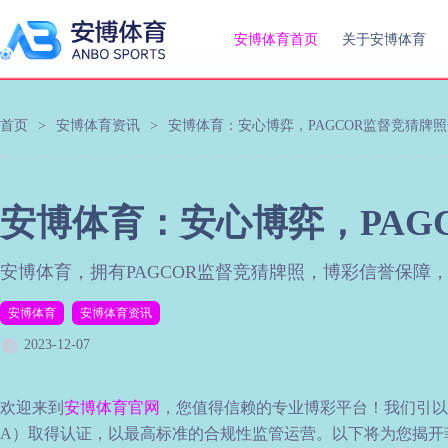
安博体育首页
关于安博体育
首页
>
安博体育资讯
>
安博体育：安心博弈，PAGCOR监督竞猜牌
安博体育：安心博弈，PAG
安博体育，拥有PAGCOR监督竞猜牌照，博彩信誉保障
安博体育
安博体育资讯
2023-12-07
欢迎来到
安博体育官网
，您值得信赖的专业博彩平台！我们引以
A）取得认证，以最高标准的合规性监管运营。以下将为您揭开