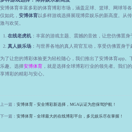
安博体育丰富多彩的体育博彩市场，涵盖足球、篮球、网球等各
仅如此，
安博体育
以多样游戏选择展现博弈娱乐的新高度。从传
激与欢笑。
在线老虎机
：丰富的游戏主题、震撼的音效，让您仿佛置身
真人娱乐场
：与世界各地的真人荷官互动，享受仿佛置身于
为了让您的博彩体验更为轻松随心，我们推出了安博体育app。
乐趣。选择
安博体育
，就是选择全球博彩行业的领先者。我们的
享博彩的精彩与安心。
上一篇：
安博体育 - 安全博彩新选择，MGA认证为您保驾护航！
下一篇：
安博体育 - 全球最大的在线博彩平台，多元娱乐尽在掌握！